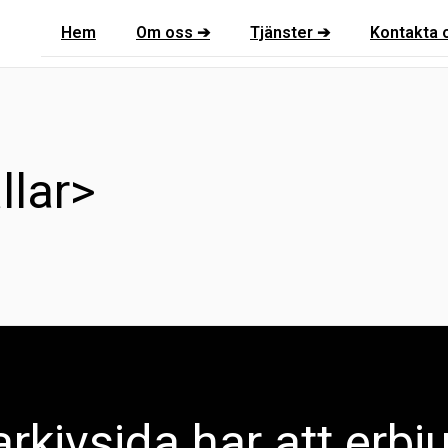
Hem
Om oss ➔
Tjänster ➔
Kontakta 
llar>
rkivsida har att erbj