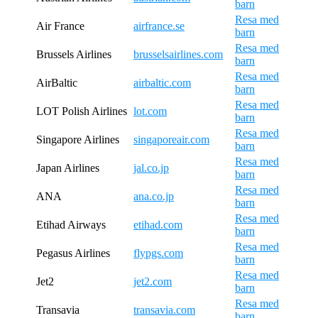
barn
Resa med
Air France
airfrance.se
barn
Resa med
Brussels Airlines
brusselsairlines.com
barn
Resa med
AirBaltic
airbaltic.com
barn
Resa med
LOT Polish Airlines
lot.com
barn
Resa med
Singapore Airlines
singaporeair.com
barn
Resa med
Japan Airlines
jal.co.jp
barn
Resa med
ANA
ana.co.jp
barn
Resa med
Etihad Airways
etihad.com
barn
Resa med
Pegasus Airlines
flypgs.com
barn
Resa med
Jet2
jet2.com
barn
Resa med
Transavia
transavia.com
barn