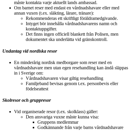
måste kontakta varje aktuellt lands ambassad.
Om barnet reser med endast en vårdnadshavare eller med
annan vuxen (t.ex. släkting, lärare, tränare):
Rekommenderas ett skriftligt föräldramedgivande.
Intyget bör innehålla vårdnadshavarens namn och
kontaktuppgifter.
Det finns ingen officiell blankett från Polisen, men
dokumentet ska underlätta vid gränskontroll.
Undantag vid nordiska resor
En minderårig nordisk medborgare som reser med en
vårdnadshavare men utan egen resehandling kan ändå släppas
in i Sverige om:
Vårdnadshavaren visar giltig resehandling
Familjeband bevisas genom t.ex. personbevis eller
födelseattest
Skolresor och gruppresor
Vid organiserade resor (t.ex. skolklass) gäller:
Den ansvariga vuxne måste kunna visa:
Gruppens medlemmar
Godkännande från varje barns vårdnadshavare