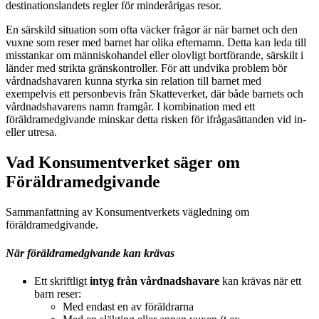
destinationslandets regler för minderårigas resor.
En särskild situation som ofta väcker frågor är när barnet och den
vuxne som reser med barnet har olika efternamn. Detta kan leda till
misstankar om människohandel eller olovligt bortförande, särskilt i
länder med strikta gränskontroller. För att undvika problem bör
vårdnadshavaren kunna styrka sin relation till barnet med
exempelvis ett personbevis från Skatteverket, där både barnets och
vårdnadshavarens namn framgår. I kombination med ett
föräldramedgivande minskar detta risken för ifrågasättanden vid in-
eller utresa.
Vad Konsumentverket säger om
Föräldramedgivande
Sammanfattning av Konsumentverkets vägledning om
föräldramedgivande.
När föräldramedgivande kan krävas
Ett skriftligt
intyg från
vårdnadshavare
kan krävas när ett
barn reser:
Med endast en av föräldrarna