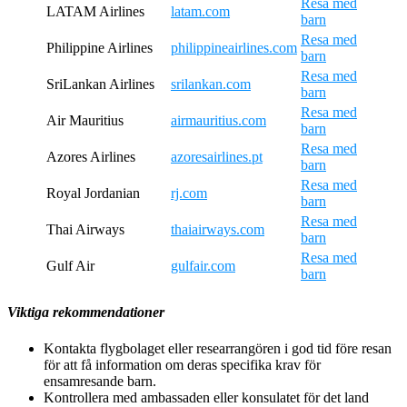
Resa med
LATAM Airlines
latam.com
barn
Resa med
Philippine Airlines
philippineairlines.com
barn
Resa med
SriLankan Airlines
srilankan.com
barn
Resa med
Air Mauritius
airmauritius.com
barn
Resa med
Azores Airlines
azoresairlines.pt
barn
Resa med
Royal Jordanian
rj.com
barn
Resa med
Thai Airways
thaiairways.com
barn
Resa med
Gulf Air
gulfair.com
barn
Viktiga rekommendationer
Kontakta flygbolaget eller researrangören i god tid före resan
för att få information om deras specifika krav för
ensamresande barn.
Kontrollera med ambassaden eller konsulatet för det land