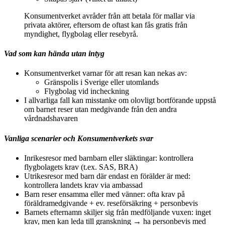
Konsumentverket avråder från att betala för mallar via
privata aktörer, eftersom de oftast kan fås gratis från
myndighet, flygbolag eller resebyrå.
Vad som kan hända utan intyg
Konsumentverket varnar för att resan kan nekas av:
Gränspolis i Sverige eller utomlands
Flygbolag vid incheckning
I allvarliga fall kan misstanke om olovligt bortförande uppstå
om barnet reser utan medgivande från den andra
vårdnadshavaren
Vanliga scenarier och Konsumentverkets svar
Inrikesresor med barnbarn eller släktingar: kontrollera
flygbolagets krav (t.ex. SAS, BRA)
Utrikesresor med barn där endast en förälder är med:
kontrollera landets krav via ambassad
Barn reser ensamma eller med vänner: ofta krav på
föräldramedgivande + ev. reseförsäkring + personbevis
Barnets efternamn skiljer sig från medföljande vuxen: inget
krav, men kan leda till granskning → ha personbevis med