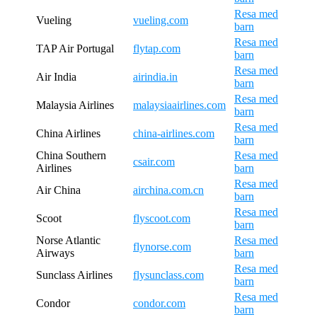
Resa med
Vueling
vueling.com
barn
Resa med
TAP Air Portugal
flytap.com
barn
Resa med
Air India
airindia.in
barn
Resa med
Malaysia Airlines
malaysiaairlines.com
barn
Resa med
China Airlines
china-airlines.com
barn
China Southern
Resa med
csair.com
Airlines
barn
Resa med
Air China
airchina.com.cn
barn
Resa med
Scoot
flyscoot.com
barn
Norse Atlantic
Resa med
flynorse.com
Airways
barn
Resa med
Sunclass Airlines
flysunclass.com
barn
Resa med
Condor
condor.com
barn