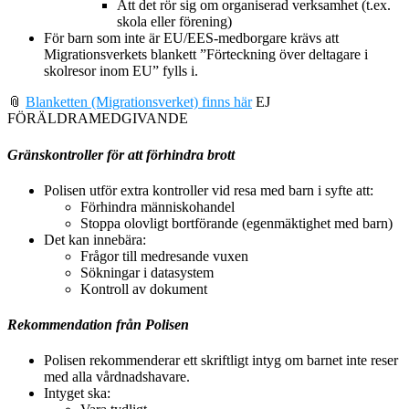
Att det rör sig om organiserad verksamhet (t.ex.
skola eller förening)
För barn som inte är EU/EES-medborgare krävs att
Migrationsverkets blankett ”Förteckning över deltagare i
skolresor inom EU” fylls i.
📎
Blanketten (Migrationsverket) finns här
EJ
FÖRÄLDRAMEDGIVANDE
Gränskontroller för att förhindra brott
Polisen utför extra kontroller vid resa med barn i syfte att:
Förhindra människohandel
Stoppa olovligt bortförande (egenmäktighet med barn)
Det kan innebära:
Frågor till medresande vuxen
Sökningar i datasystem
Kontroll av dokument
Rekommendation från Polisen
Polisen rekommenderar ett skriftligt intyg om barnet inte reser
med alla vårdnadshavare.
Intyget ska: