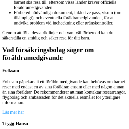
barnet ska resa till, eftersom vissa länder kräver officiella
föräldramedgivanden.
Förbered nödvändiga dokument, inklusive pass, visum (om
tillämpligt), och eventuella föräldramedgivanden, för att
undvika problem vid incheckning eller gränskontroller.
Genom att följa dessa riktlinjer och vara väl förberedd kan du
säkerställa en smidig och säker resa för ditt barn.
Vad försäkringsbolag säger om
föräldramedgivande
Folksam
Folksam påpekar att ett föräldramedgivande kan behövas om barnet
reser med endast en av sina föräldrar, ensam eller med någon annan
än sina föräldrar. De rekommenderar att man kontaktar researrangör,
flygbolag och ambassaden för det aktuella resmålet för ytterligare
information.
Läs mer här
Trygg-Hansa