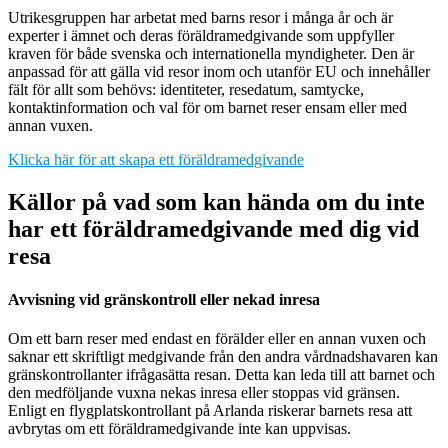
Utrikesgruppen har arbetat med barns resor i många år och är
experter i ämnet och deras föräldramedgivande som uppfyller
kraven för både svenska och internationella myndigheter. Den är
anpassad för att gälla vid resor inom och utanför EU och innehåller
fält för allt som behövs: identiteter, resedatum, samtycke,
kontaktinformation och val för om barnet reser ensam eller med
annan vuxen.
Klicka här för att skapa ett föräldramedgivande
Källor på vad som kan hända om du inte
har ett föräldramedgivande med dig vid
resa
Avvisning vid gränskontroll eller nekad inresa
Om ett barn reser med endast en förälder eller en annan vuxen och
saknar ett skriftligt medgivande från den andra vårdnadshavaren kan
gränskontrollanter ifrågasätta resan. Detta kan leda till att barnet och
den medföljande vuxna nekas inresa eller stoppas vid gränsen.
Enligt en flygplatskontrollant på Arlanda riskerar barnets resa att
avbrytas om ett föräldramedgivande inte kan uppvisas.