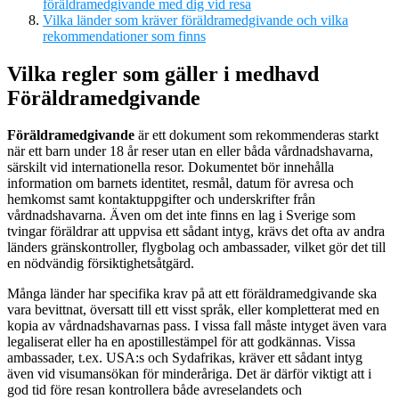
föräldramedgivande med dig vid resa
Vilka länder som kräver föräldramedgivande och vilka
rekommendationer som finns
Vilka regler som gäller i medhavd
Föräldramedgivande
Föräldramedgivande
är ett dokument som rekommenderas starkt
när ett barn under 18 år reser utan en eller båda vårdnadshavarna,
särskilt vid internationella resor. Dokumentet bör innehålla
information om barnets identitet, resmål, datum för avresa och
hemkomst samt kontaktuppgifter och underskrifter från
vårdnadshavarna. Även om det inte finns en lag i Sverige som
tvingar föräldrar att uppvisa ett sådant intyg, krävs det ofta av andra
länders gränskontroller, flygbolag och ambassader, vilket gör det till
en nödvändig försiktighetsåtgärd.
Många länder har specifika krav på att ett föräldramedgivande ska
vara bevittnat, översatt till ett visst språk, eller kompletterat med en
kopia av vårdnadshavarnas pass. I vissa fall måste intyget även vara
legaliserat eller ha en apostillestämpel för att godkännas. Vissa
ambassader, t.ex. USA:s och Sydafrikas, kräver ett sådant intyg
även vid visumansökan för minderåriga. Det är därför viktigt att i
god tid före resan kontrollera både avreselandets och