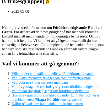
(Utrikesgruppen)
>
2025-05-08
Nu börjar vi med information om
Föräldramedgivande Blankett
Gratis
. För det är vad de flesta googlar på när man vill komma i
kontakt med ett medgivande för minderårigas barns resor. Och du
har kommit helt rätt. Vi kommer att gå igenom exakt allt du kan
tänka dig att behöva veta. En komplett guide helt enkelt för dig som
har barn som ska resa utomlands med en vårdnadshavare, någon
annan än vårdnadshavarna eller själv.
Vad vi kommer att gå igenom?:
Vilka regler som gäller i medhavd Föräldramedgivande
Vad Konsumentverket säger om föräldramedgivande
Vad polisen skriver om resa med barn
Vad flygbolag och resebolag säger om föräldramedgivande
Vad försäkringsbolag säger om föräldramedgivande
Hur du skapar ett föräldramedgivande (EJ gratis( och visar
upp blanketten
(Skapa Föräldramedgivande)
Källor på vad som kan hända om du inte har ett