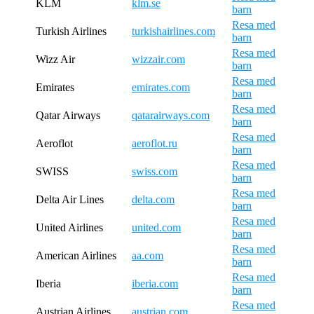
KLM
klm.se
barn
Resa med
Turkish Airlines
turkishairlines.com
barn
Resa med
Wizz Air
wizzair.com
barn
Resa med
Emirates
emirates.com
barn
Resa med
Qatar Airways
qatarairways.com
barn
Resa med
Aeroflot
aeroflot.ru
barn
Resa med
SWISS
swiss.com
barn
Resa med
Delta Air Lines
delta.com
barn
Resa med
United Airlines
united.com
barn
Resa med
American Airlines
aa.com
barn
Resa med
Iberia
iberia.com
barn
Resa med
Austrian Airlines
austrian.com