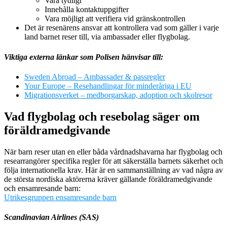
Vara tydligt
Innehålla kontaktuppgifter
Vara möjligt att verifiera vid gränskontrollen
Det är resenärens ansvar att kontrollera vad som gäller i varje
land barnet reser till, via ambassader eller flygbolag.
Viktiga externa länkar som Polisen hänvisar till:
Sweden Abroad – Ambassader & passregler
Your Europe – Resehandlingar för minderåriga i EU
Migrationsverket – medborgarskap, adoption och skolresor
Vad flygbolag och resebolag säger om
föräldramedgivande
När barn reser utan en eller båda vårdnadshavarna har flygbolag och
researrangörer specifika regler för att säkerställa barnets säkerhet och
följa internationella krav. Här är en sammanställning av vad några av
de största nordiska aktörerna kräver gällande föräldramedgivande
och ensamresande barn:
Utrikesgruppen ensamresande barn
Scandinavian Airlines (SAS)