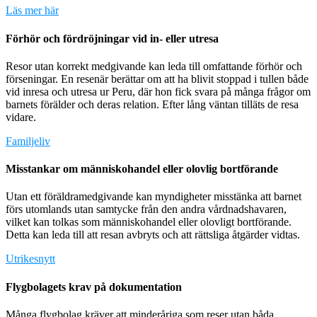
Läs mer här
Förhör och fördröjningar vid in- eller utresa
Resor utan korrekt medgivande kan leda till omfattande förhör och
förseningar. En resenär berättar om att ha blivit stoppad i tullen både
vid inresa och utresa ur Peru, där hon fick svara på många frågor om
barnets förälder och deras relation. Efter lång väntan tilläts de resa
vidare.
Familjeliv
Misstankar om människohandel eller olovlig bortförande
Utan ett föräldramedgivande kan myndigheter misstänka att barnet
förs utomlands utan samtycke från den andra vårdnadshavaren,
vilket kan tolkas som människohandel eller olovligt bortförande.
Detta kan leda till att resan avbryts och att rättsliga åtgärder vidtas.
Utrikesnytt
Flygbolagets krav på dokumentation
Många flygbolag kräver att minderåriga som reser utan båda