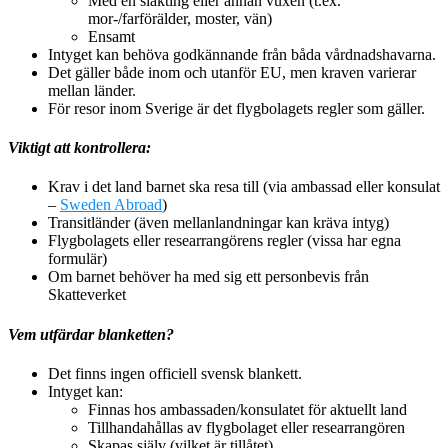
Med en släkting eller annan vuxen (t.ex.
mor-/farförälder, moster, vän)
Ensamt
Intyget kan behöva godkännande från båda vårdnadshavarna.
Det gäller både inom och utanför EU, men kraven varierar
mellan länder.
För resor inom Sverige är det flygbolagets regler som gäller.
Viktigt att kontrollera:
Krav i det land barnet ska resa till (via ambassad eller konsulat
–
Sweden Abroad
)
Transitländer (även mellanlandningar kan kräva intyg)
Flygbolagets eller researrangörens regler (vissa har egna
formulär)
Om barnet behöver ha med sig ett personbevis från
Skatteverket
Vem utfärdar blanketten?
Det finns ingen officiell svensk blankett.
Intyget kan:
Finnas hos ambassaden/konsulatet för aktuellt land
Tillhandahållas av flygbolaget eller researrangören
Skapas själv (vilket är tillåtet)