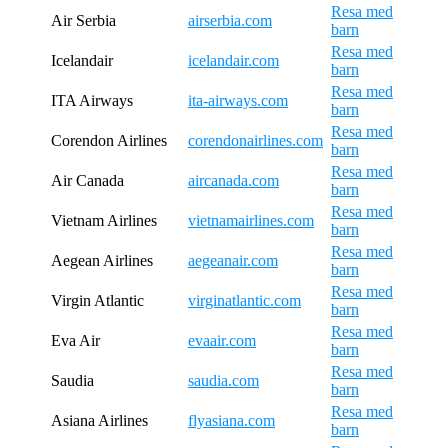
Resa med
Air Serbia
airserbia.com
barn
Resa med
Icelandair
icelandair.com
barn
Resa med
ITA Airways
ita-airways.com
barn
Resa med
Corendon Airlines
corendonairlines.com
barn
Resa med
Air Canada
aircanada.com
barn
Resa med
Vietnam Airlines
vietnamairlines.com
barn
Resa med
Aegean Airlines
aegeanair.com
barn
Resa med
Virgin Atlantic
virginatlantic.com
barn
Resa med
Eva Air
evaair.com
barn
Resa med
Saudia
saudia.com
barn
Resa med
Asiana Airlines
flyasiana.com
barn