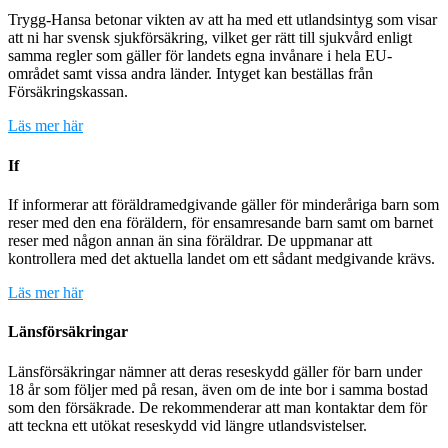
Trygg-Hansa betonar vikten av att ha med ett utlandsintyg som visar
att ni har svensk sjukförsäkring, vilket ger rätt till sjukvård enligt
samma regler som gäller för landets egna invånare i hela EU-
området samt vissa andra länder. Intyget kan beställas från
Försäkringskassan.
Läs mer här
If
If informerar att föräldramedgivande gäller för minderåriga barn som
reser med den ena föräldern, för ensamresande barn samt om barnet
reser med någon annan än sina föräldrar. De uppmanar att
kontrollera med det aktuella landet om ett sådant medgivande krävs.
Läs mer här
Länsförsäkringar
Länsförsäkringar nämner att deras reseskydd gäller för barn under
18 år som följer med på resan, även om de inte bor i samma bostad
som den försäkrade. De rekommenderar att man kontaktar dem för
att teckna ett utökat reseskydd vid längre utlandsvistelser.