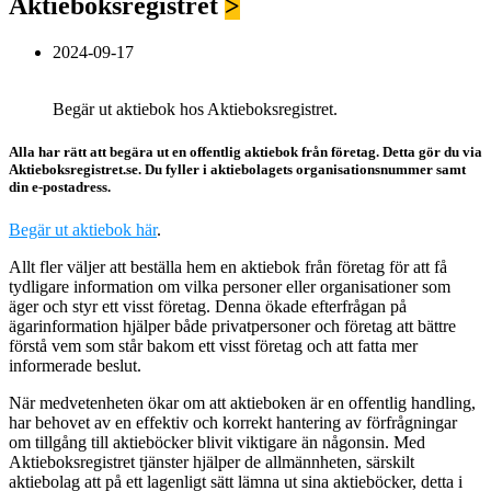
Aktieboksregistret
>
2024-09-17
Begär ut aktiebok hos Aktieboksregistret.
Alla har rätt att begära ut en offentlig aktiebok från företag. Detta gör du via
Aktieboksregistret.se. Du fyller i aktiebolagets organisationsnummer samt
din e-postadress.
Begär ut aktiebok här
.
Allt fler väljer att beställa hem en aktiebok från företag för att få
tydligare information om vilka personer eller organisationer som
äger och styr ett visst företag. Denna ökade efterfrågan på
ägarinformation hjälper både privatpersoner och företag att bättre
förstå vem som står bakom ett visst företag och att fatta mer
informerade beslut.
När medvetenheten ökar om att aktieboken är en offentlig handling,
har behovet av en effektiv och korrekt hantering av förfrågningar
om tillgång till aktieböcker blivit viktigare än någonsin. Med
Aktieboksregistret tjänster hjälper de allmännheten, särskilt
aktiebolag att på ett lagenligt sätt lämna ut sina aktieböcker, detta i