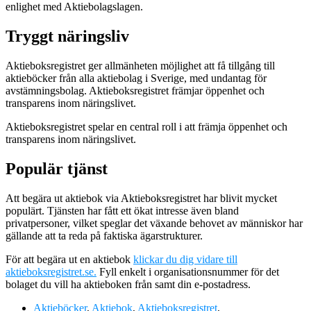
enlighet med Aktiebolagslagen.
Tryggt näringsliv
Aktieboksregistret ger allmänheten möjlighet att få tillgång till
aktieböcker från alla aktiebolag i Sverige, med undantag för
avstämningsbolag. Aktieboksregistret främjar öppenhet och
transparens inom näringslivet.
Aktieboksregistret spelar en central roll i att främja öppenhet och
transparens inom näringslivet.
Populär tjänst
Att begära ut aktiebok via Aktieboksregistret har blivit mycket
populärt. Tjänsten har fått ett ökat intresse även bland
privatpersoner, vilket speglar det växande behovet av människor har
gällande att ta reda på faktiska ägarstrukturer.
För att begära ut en aktiebok
klickar du dig vidare till
aktieboksregistret.se.
Fyll enkelt i organisationsnummer för det
bolaget du vill ha aktieboken från samt din e-postadress.
Aktieböcker
,
Aktiebok
,
Aktieboksregistret
,