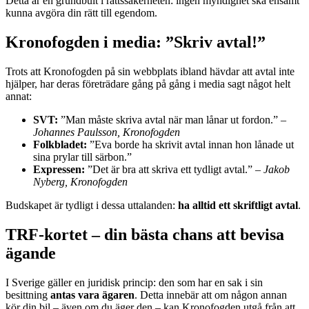
Detta är en grundbult i rättssäkerheten: ingen myndighet ska ensamt
kunna avgöra din rätt till egendom.
Kronofogden i media: ”Skriv avtal!”
Trots att Kronofogden på sin webbplats ibland hävdar att avtal inte
hjälper, har deras företrädare gång på gång i media sagt något helt
annat:
SVT:
”Man måste skriva avtal när man lånar ut fordon.” –
Johannes Paulsson, Kronofogden
Folkbladet:
”Eva borde ha skrivit avtal innan hon lånade ut
sina prylar till särbon.”
Expressen:
”Det är bra att skriva ett tydligt avtal.” –
Jakob
Nyberg, Kronofogden
Budskapet är tydligt i dessa uttalanden:
ha alltid ett skriftligt avtal
.
TRF-kortet – din bästa chans att bevisa
ägande
I Sverige gäller en juridisk princip: den som har en sak i sin
besittning
antas vara ägaren
. Detta innebär att om någon annan
kör din bil – även om du äger den – kan Kronofogden utgå från att