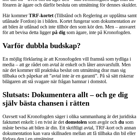
föraren är ägare och därför besluta om utmätning för dennes skulder.
Här kommer
TRF-kortet
(Tillstånd och Reglering av upplåtna samt
utlånade Fordon) in i bilden. Kortet fungerar som dokumentation av
att bilen är utlånad och inte tillhör den som kör den. Men – ansvaret
för att bevisa detta ligger
på dig
som ägare, inte på Kronofogden.
Varför dubbla budskap?
En möjlig förklaring är att Kronofogden vill framstå som tydliga i
media – att ge rådet om avtal är enkelt och låter ansvarsfullt. Men
när det kommer till praktiska beslut om utmätning drar man sig
tillbaka och påpekar att ”avtal inte är en garanti”. På så sätt riskerar
bilägaren att stå svagare när frågan hamnar i domstol.
Slutsats: Dokumentera allt – och ge dig
själv bästa chansen i rätten
Oavsett vad Kronofogden säger i olika sammanhang är det juridiska
faktumet enkelt: i en tvist är det
domstolen
som avgör och
du
som
måste bevisa att bilen är din. Ett skriftligt avtal, TRF-kort och annan
dokumentation kan vara skillnaden mellan att få tillbaka din bil eller
förlora den i en utmätning.