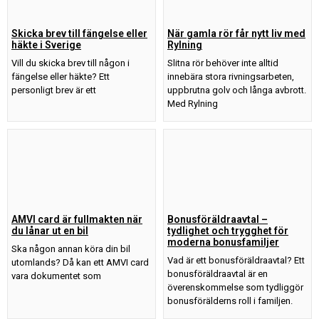
Skicka brev till fängelse eller
När gamla rör får nytt liv med
häkte i Sverige
Rylning
Vill du skicka brev till någon i
Slitna rör behöver inte alltid
fängelse eller häkte? Ett
innebära stora rivningsarbeten,
personligt brev är ett
uppbrutna golv och långa avbrott.
Med Rylning
AMVI card är fullmakten när
Bonusföräldraavtal –
du lånar ut en bil
tydlighet och trygghet för
moderna bonusfamiljer
Ska någon annan köra din bil
Vad är ett bonusföräldraavtal? Ett
utomlands? Då kan ett AMVI card
bonusföräldraavtal är en
vara dokumentet som
överenskommelse som tydliggör
bonusförälderns roll i familjen.