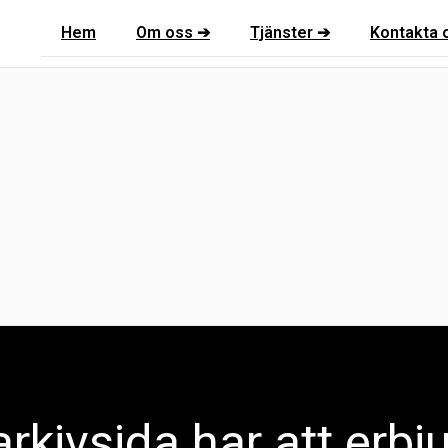
Hem
Om oss ➔
Tjänster ➔
Kontakta 
rkivsida har att erbj