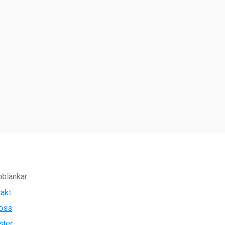
blänkar
akt
oss
ster