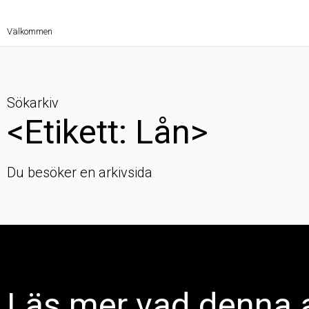
Välkommen
Sökarkiv
<Etikett: Lån>
Du besöker en arkivsida
Läs mer vad denna a