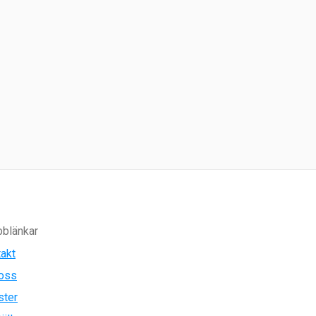
blänkar
akt
oss
ster