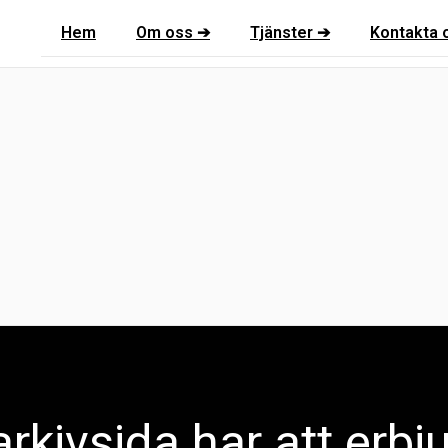
Hem
Om oss ➔
Tjänster ➔
Kontakta 
rkivsida har att erbj