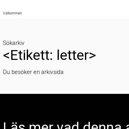
Välkommen
Sökarkiv
<Etikett: letter>
Du besöker en arkivsida
Läs mer vad denna a