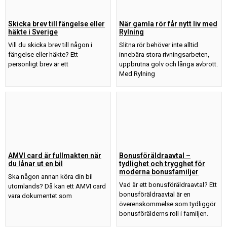
Skicka brev till fängelse eller
När gamla rör får nytt liv med
häkte i Sverige
Rylning
Vill du skicka brev till någon i
Slitna rör behöver inte alltid
fängelse eller häkte? Ett
innebära stora rivningsarbeten,
personligt brev är ett
uppbrutna golv och långa avbrott.
Med Rylning
AMVI card är fullmakten när
Bonusföräldraavtal –
du lånar ut en bil
tydlighet och trygghet för
moderna bonusfamiljer
Ska någon annan köra din bil
Vad är ett bonusföräldraavtal? Ett
utomlands? Då kan ett AMVI card
bonusföräldraavtal är en
vara dokumentet som
överenskommelse som tydliggör
bonusförälderns roll i familjen.