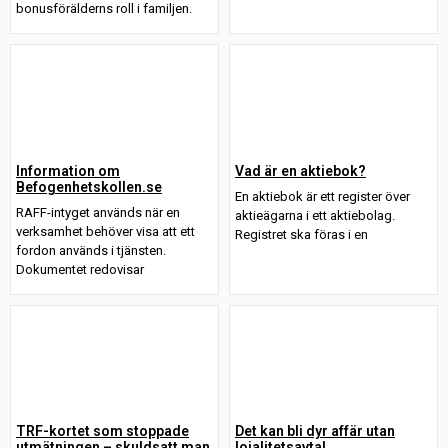
bonusförälderns roll i familjen.
Information om
Vad är en aktiebok?
Befogenhetskollen.se
En aktiebok är ett register över
RAFF-intyget används när en
aktieägarna i ett aktiebolag.
verksamhet behöver visa att ett
Registret ska föras i en
fordon används i tjänsten.
Dokumentet redovisar
TRF-kortet som stoppade
Det kan bli dyr affär utan
utmätningen – skuldsatt man
lojalitetsavtal