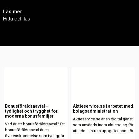
Läs mer
Hitta och läs
Bonusföräldraavtal –
Aktieservice.se i arbetet med
tydlighet och trygghet för
bolagsadministration
moderna bonusfamiljer
Aktieservice.se är en digital tjänst
Vad är ett bonusföräldraavtal? Ett
som används inom aktiebolag för
bonusföräldraavtal är en
att administrera uppgifter som rör
överenskommelse som tydliggör