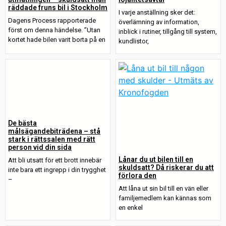
räddade fruns bil i Stockholm
I varje anställning sker det:
Dagens Process rapporterade
överlämning av information,
först om denna händelse. ”Utan
inblick i rutiner, tillgång till system,
kortet hade bilen varit borta på en
kundlistor,
De bästa
målsägandebiträdena – stå
stark i rättssalen med rätt
person vid din sida
Lånar du ut bilen till en
Att bli utsatt för ett brott innebär
skuldsatt? Då riskerar du att
inte bara ett ingrepp i din trygghet
förlora den
–
Att låna ut sin bil till en vän eller
familjemedlem kan kännas som
en enkel