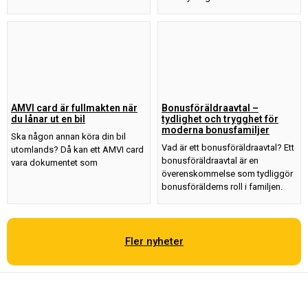
AMVI card är fullmakten när
Bonusföräldraavtal –
du lånar ut en bil
tydlighet och trygghet för
moderna bonusfamiljer
Ska någon annan köra din bil
Vad är ett bonusföräldraavtal? Ett
utomlands? Då kan ett AMVI card
bonusföräldraavtal är en
vara dokumentet som
överenskommelse som tydliggör
bonusförälderns roll i familjen.
Fler nyheter