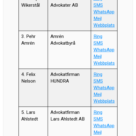
Wikerstål
Advokater AB
SMS
WhatsApp
Mejl
Webbplats
3. Pehr
Amrén
Ring
Amrén
Advokatbyrå
SMS
WhatsApp
Mejl
Webbplats
4. Felix
Advokatfirman
Ring
Nelson
HUNDRA
SMS
WhatsApp
Mejl
Webbplats
5. Lars
Advokatfirman
Ring
Ahlstedt
Lars Ahlstedt AB
SMS
WhatsApp
Mejl