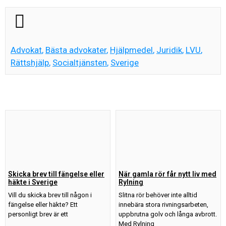
Advokat
,
Bästa advokater
,
Hjälpmedel
,
Juridik
,
LVU
,
Rättshjälp
,
Socialtjänsten
,
Sverige
Skicka brev till fängelse eller
När gamla rör får nytt liv med
häkte i Sverige
Rylning
Vill du skicka brev till någon i
Slitna rör behöver inte alltid
fängelse eller häkte? Ett
innebära stora rivningsarbeten,
personligt brev är ett
uppbrutna golv och långa avbrott.
Med Rylning