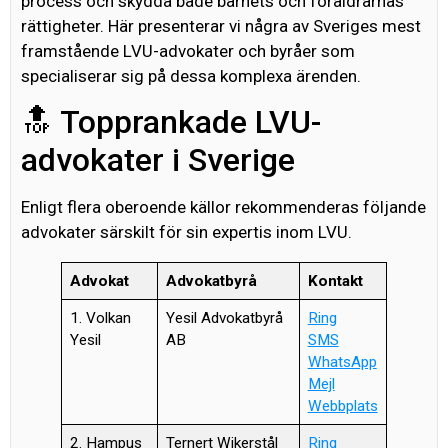
process och skydda både barnets och föräldrarnas
rättigheter. Här presenterar vi några av Sveriges mest
framstående LVU-advokater och byråer som
specialiserar sig på dessa komplexa ärenden.
🔝 Topprankade LVU-
advokater i Sverige
Enligt flera oberoende källor rekommenderas följande
advokater särskilt för sin expertis inom LVU.
Advokat
Advokatbyrå
Kontakt
1. Volkan
Yesil Advokatbyrå
Ring
Yesil
AB
SMS
WhatsApp
Mejl
Webbplats
2. Hampus
Ternert Wikerstål
Ring