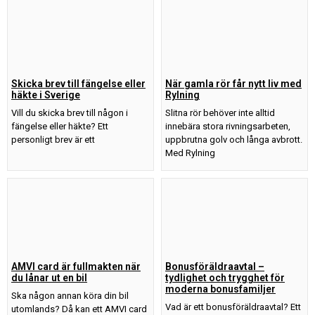
Skicka brev till fängelse eller
När gamla rör får nytt liv med
häkte i Sverige
Rylning
Vill du skicka brev till någon i
Slitna rör behöver inte alltid
fängelse eller häkte? Ett
innebära stora rivningsarbeten,
personligt brev är ett
uppbrutna golv och långa avbrott.
Med Rylning
AMVI card är fullmakten när
Bonusföräldraavtal –
du lånar ut en bil
tydlighet och trygghet för
moderna bonusfamiljer
Ska någon annan köra din bil
Vad är ett bonusföräldraavtal? Ett
utomlands? Då kan ett AMVI card