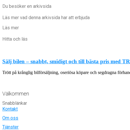
Du besöker en arkivsida
Läs mer vad denna arkivsida har att erbjuda
Läs mer
Hitta och läs
Sälj bilen – snabbt, smidigt och till bästa pris med
Trött på krånglig bilförsäljning, oseriösa köpare och segdragna förh
Välkommen
Snabblänkar
Kontakt
Om oss
Tjänster