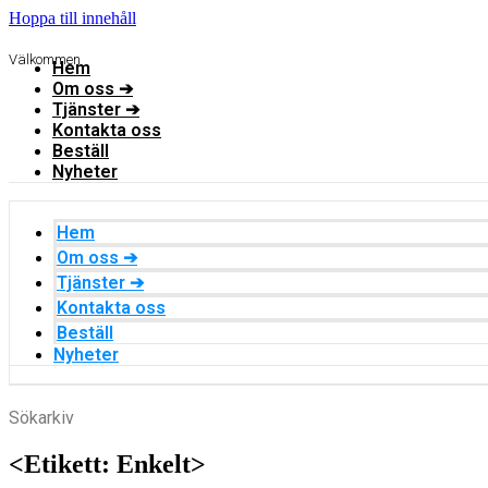
Hoppa till innehåll
Välkommen
Hem
Om oss ➔
Tjänster ➔
Kontakta oss
Beställ
Nyheter
Hem
Om oss ➔
Tjänster ➔
Kontakta oss
Beställ
Nyheter
Sökarkiv
<Etikett: Enkelt>