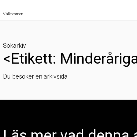
Välkommen
Sökarkiv
<Etikett: Minderårig
Du besöker en arkivsida
Läs mer vad denna a