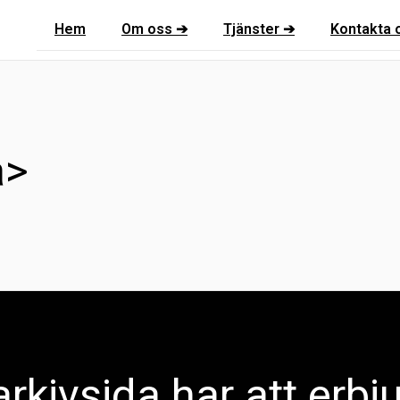
Hem
Om oss ➔
Tjänster ➔
Kontakta 
a>
rkivsida har att erbj