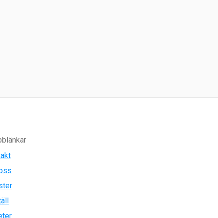
blänkar
akt
oss
ster
äll
eter