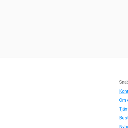
Snab
Kont
Om 
Tjän
Best
Nyh