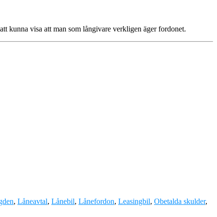
gt att kunna visa att man som långivare verkligen äger fordonet.
gden
,
Låneavtal
,
Lånebil
,
Lånefordon
,
Leasingbil
,
Obetalda skulder
,