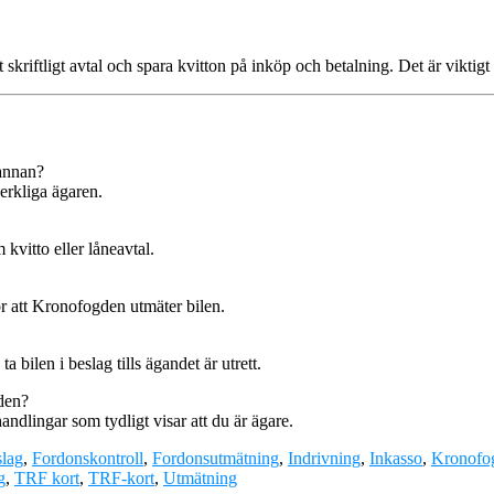
t skriftligt avtal och spara kvitton på inköp och betalning. Det är vikti
annan?
erkliga ägaren.
kvitto eller låneavtal.
ör att Kronofogden utmäter bilen.
bilen i beslag tills ägandet är utrett.
 den?
handlingar som tydligt visar att du är ägare.
lag
,
Fordonskontroll
,
Fordonsutmätning
,
Indrivning
,
Inkasso
,
Kronofo
g
,
TRF kort
,
TRF-kort
,
Utmätning