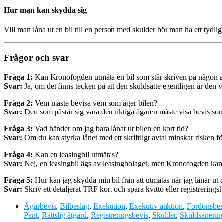
Hur man kan skydda sig
Vill man låna ut en bil till en person med skulder bör man ha ett tydlig
Frågor och svar
Fråga 1:
Kan Kronofogden utmäta en bil som står skriven på någon 
Svar:
Ja, om det finns tecken på att den skuldsatte egentligen är den v
Fråga 2:
Vem måste bevisa vem som äger bilen?
Svar:
Den som påstår sig vara den riktiga ägaren måste visa bevis som 
Fråga 3:
Vad händer om jag bara lånat ut bilen en kort tid?
Svar:
Om du kan styrka lånet med ett skriftligt avtal minskar risken f
Fråga 4:
Kan en leasingbil utmätas?
Svar:
Nej, en leasingbil ägs av leasingbolaget, men Kronofogden kan ta 
Fråga 5:
Hur kan jag skydda min bil från att utmätas när jag lånar ut
Svar:
Skriv ett detaljerat TRF kort och spara kvitto eller registrerings
Ägarbevis
,
Bilbeslag
,
Exekution
,
Exekutiv auktion
,
Fordonsbes
Pant
,
Rättslig åtgärd
,
Registreringsbevis
,
Skulder
,
Skuldsanerin