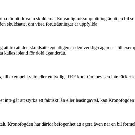
ipa för att driva in skulderna. En vanlig missuppfattning är att en bil 
den skuldsatte, om vissa förutsättningar är uppfyllda.
t tro att den skuldsatte egentligen är den verkliga ägaren – till exem
 kallas ibland för dold äganderätt.
 till exempel kvitto eller ett tydligt TRF kort. Om bevisen inte räcker k
 inte går att styrka ett faktiskt lån eller leasingavtal, kan Kronofogd
talt. Kronofogden har därför befogenhet att agera även när en bil formell