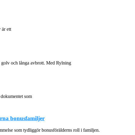
 är ett
na golv och långa avbrott. Med Rylning
a dokumentet som
erna bonusfamiljer
mmelse som tydliggör bonusförälderns roll i familjen.