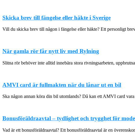
Skicka brev till fängelse eller häkte i Sverige
Vill du skicka brev till någon i fängelse eller häkte? Ett personligt brev
När gamla rör får nytt liv med Rylning
Slitna rör behöver inte alltid innebära stora rivningsarbeten, uppbrut
AMVI card är fullmakten när du lånar ut en bil
Ska någon annan köra din bil utomlands? Då kan ett AMVI card var
Bonusföräldraavtal – tydlighet och trygghet för mod
Vad är ett bonusföräldraavtal? Ett bonusföräldraavtal är en överensko