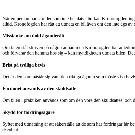
När en person har skulder som inte betalats i tid kan Kronofogden ingr
alltid. Kronofogden har rätt att utmäta en bil även om den inte ägs av 
Misstanke om dold äganderätt
Om bilen står skriven på någon annan men Kronofogden har anledning at
och förvarar den hemma hos sig – kan myndigheten utmäta bilen. Detta
Brist på tydliga bevis
Det är den som påstår sig vara den riktiga ägaren som måste visa bevis,
Fordonet används av den skuldsatte
Om bilen i praktiken används som om den vore den skuldsattes, och det
Skydd för fordringsägare
Syftet med utmätning är att säkerställa att de som har fordringar får be
skenbart.